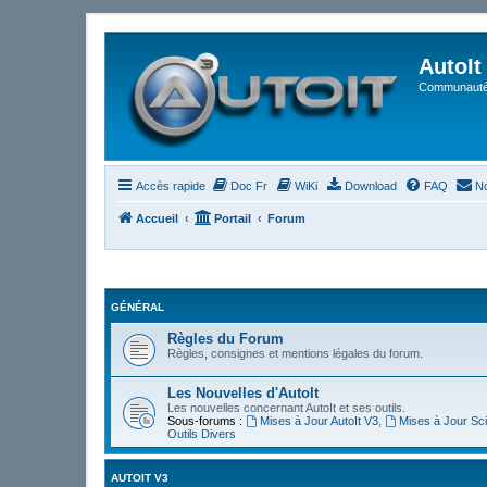
AutoIt
Communauté 
Accès rapide
Doc Fr
WiKi
Download
FAQ
No
Accueil
Portail
Forum
GÉNÉRAL
Règles du Forum
Règles, consignes et mentions légales du forum.
Les Nouvelles d'AutoIt
Les nouvelles concernant AutoIt et ses outils.
Sous-forums :
Mises à Jour AutoIt V3
,
Mises à Jour Sci
Outils Divers
AUTOIT V3