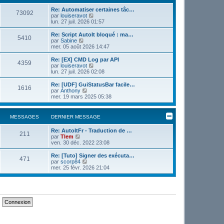
e
e
r
Re: Automatiser certaines tâc…
r
73092
m
V
par
louiseravot
n
e
o
lun. 27 juil. 2026 01:57
i
s
i
e
s
r
r
Re: Script AutoIt bloqué : ma…
5410
a
l
m
V
par
Sabine
g
e
e
o
mer. 05 août 2026 14:47
e
d
s
i
e
s
r
Re: [EX] CMD Log par API
4359
r
a
l
V
par
louiseravot
n
g
e
o
lun. 27 juil. 2026 02:08
i
e
d
i
e
e
r
Re: [UDF] GuiStatusBar facile…
r
1616
r
l
V
par
Anthony
m
n
e
o
mer. 19 mars 2025 05:38
e
i
d
i
s
e
e
r
s
r
r
l
MESSAGES
DERNIER MESSAGE
a
m
n
e
g
e
i
d
e
s
Re: AutoItFr - Traduction de …
e
e
211
V
s
par
Tlem
r
r
o
a
ven. 30 déc. 2022 23:08
m
n
i
g
e
i
r
e
s
Re: [Tuto] Signer des exécuta…
e
471
l
V
s
par
scorp84
r
e
o
a
mer. 25 févr. 2026 21:04
m
d
i
g
e
e
r
e
s
r
l
s
n
e
a
i
d
g
e
e
e
r
r
m
n
e
i