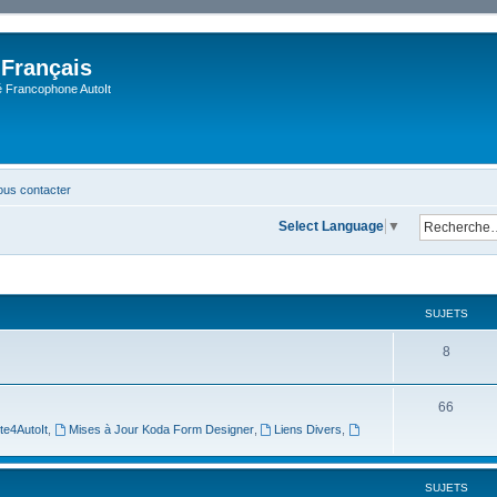
 Français
Francophone AutoIt
us contacter
Select Language
▼
SUJETS
8
66
te4AutoIt
,
Mises à Jour Koda Form Designer
,
Liens Divers
,
SUJETS