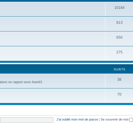
10184
813
650
275
SUJETS
38
tions en rapport avec AutoIt3.
70
J’ai oublié mon mot de passe
|
Se souvenir de moi