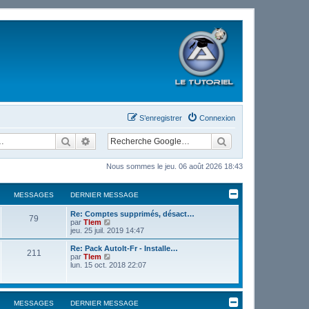
S’enregistrer
Connexion
Rechercher
Recherche avancée
Nous sommes le jeu. 06 août 2026 18:43
MESSAGES
DERNIER MESSAGE
Re: Comptes supprimés, désact…
79
V
par
Tlem
o
jeu. 25 juil. 2019 14:47
i
r
Re: Pack AutoIt-Fr - Installe…
211
l
V
par
Tlem
e
o
lun. 15 oct. 2018 22:07
d
i
e
r
r
l
n
e
MESSAGES
DERNIER MESSAGE
i
d