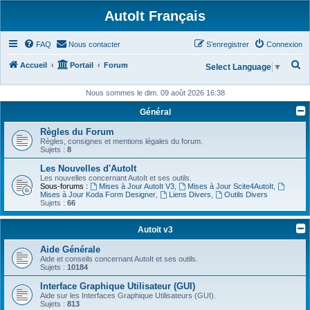
AutoIt Français
FAQ
Nous contacter
S’enregistrer
Connexion
R
Accueil
Portail
Forum
Select Language
▼
e
Nous sommes le dim. 09 août 2026 16:38
c
Général
h
Règles du Forum
e
Règles, consignes et mentions légales du forum.
r
Sujets :
8
c
Les Nouvelles d'AutoIt
Les nouvelles concernant AutoIt et ses outils.
h
Sous-forums :
Mises à Jour AutoIt V3
,
Mises à Jour Scite4AutoIt
,
Mises à Jour Koda Form Designer
,
Liens Divers
,
Outils Divers
e
Sujets :
66
r
Autoit v3
Aide Générale
Aide et conseils concernant AutoIt et ses outils.
Sujets :
10184
Interface Graphique Utilisateur (GUI)
Aide sur les Interfaces Graphique Utilisateurs (GUI).
Sujets :
813