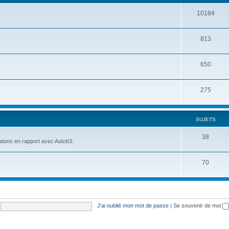
10184
813
650
275
SUJETS
38
tions en rapport avec AutoIt3.
70
J’ai oublié mon mot de passe
|
Se souvenir de moi