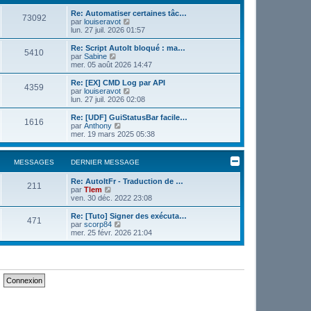
e
e
r
Re: Automatiser certaines tâc…
r
73092
m
V
par
louiseravot
n
e
o
lun. 27 juil. 2026 01:57
i
s
i
e
s
r
r
Re: Script AutoIt bloqué : ma…
5410
a
l
m
V
par
Sabine
g
e
e
o
mer. 05 août 2026 14:47
e
d
s
i
e
s
r
Re: [EX] CMD Log par API
4359
r
a
l
V
par
louiseravot
n
g
e
o
lun. 27 juil. 2026 02:08
i
e
d
i
e
e
r
Re: [UDF] GuiStatusBar facile…
r
1616
r
l
V
par
Anthony
m
n
e
o
mer. 19 mars 2025 05:38
e
i
d
i
s
e
e
r
s
r
r
l
MESSAGES
DERNIER MESSAGE
a
m
n
e
g
e
i
d
e
s
Re: AutoItFr - Traduction de …
e
e
211
V
s
par
Tlem
r
r
o
a
ven. 30 déc. 2022 23:08
m
n
i
g
e
i
r
e
s
Re: [Tuto] Signer des exécuta…
e
471
l
V
s
par
scorp84
r
e
o
a
mer. 25 févr. 2026 21:04
m
d
i
g
e
e
r
e
s
r
l
s
n
e
a
i
d
g
e
e
e
r
r
m
n
e
i