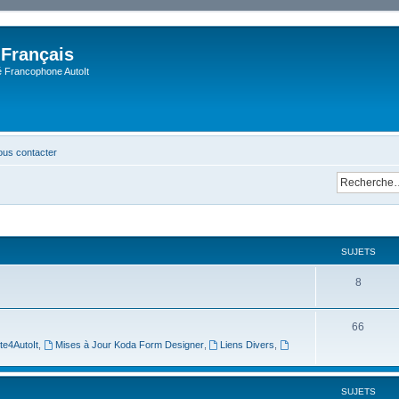
 Français
Francophone AutoIt
us contacter
SUJETS
8
66
te4AutoIt
,
Mises à Jour Koda Form Designer
,
Liens Divers
,
SUJETS