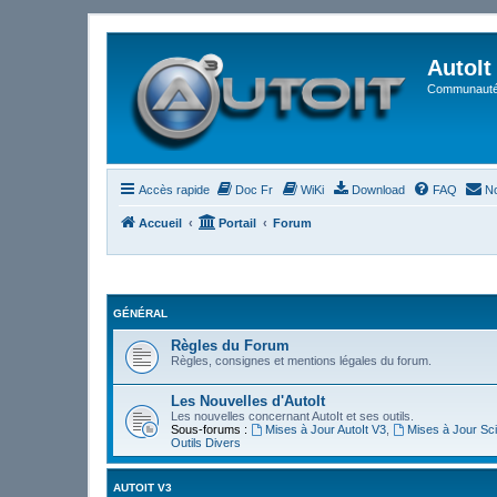
AutoIt
Communauté 
Accès rapide
Doc Fr
WiKi
Download
FAQ
No
Accueil
Portail
Forum
GÉNÉRAL
Règles du Forum
Règles, consignes et mentions légales du forum.
Les Nouvelles d'AutoIt
Les nouvelles concernant AutoIt et ses outils.
Sous-forums :
Mises à Jour AutoIt V3
,
Mises à Jour Sci
Outils Divers
AUTOIT V3