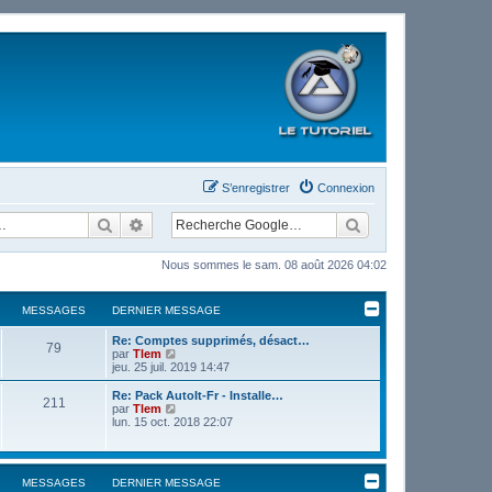
S’enregistrer
Connexion
Rechercher
Recherche avancée
Nous sommes le sam. 08 août 2026 04:02
MESSAGES
DERNIER MESSAGE
Re: Comptes supprimés, désact…
79
V
par
Tlem
o
jeu. 25 juil. 2019 14:47
i
r
Re: Pack AutoIt-Fr - Installe…
211
l
V
par
Tlem
e
o
lun. 15 oct. 2018 22:07
d
i
e
r
r
l
n
e
MESSAGES
DERNIER MESSAGE
i
d