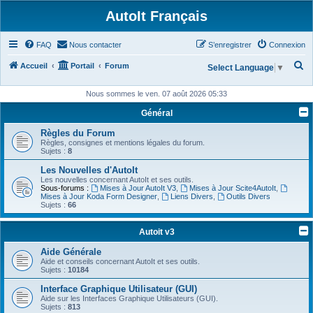
AutoIt Français
FAQ
Nous contacter
S’enregistrer
Connexion
R
Accueil
Portail
Forum
Select Language
▼
e
Nous sommes le ven. 07 août 2026 05:33
c
Général
h
Règles du Forum
e
Règles, consignes et mentions légales du forum.
r
Sujets :
8
c
Les Nouvelles d'AutoIt
Les nouvelles concernant AutoIt et ses outils.
h
Sous-forums :
Mises à Jour AutoIt V3
,
Mises à Jour Scite4AutoIt
,
Mises à Jour Koda Form Designer
,
Liens Divers
,
Outils Divers
e
Sujets :
66
r
Autoit v3
Aide Générale
Aide et conseils concernant AutoIt et ses outils.
Sujets :
10184
Interface Graphique Utilisateur (GUI)
Aide sur les Interfaces Graphique Utilisateurs (GUI).
Sujets :
813