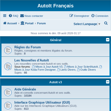
AutoIt Français
FAQ
Nous contacter
S’enregistrer
Connexion
R
Accueil
Portail
Forum
Select Language
▼
e
Nous sommes le dim. 09 août 2026 01:17
c
Général
h
Règles du Forum
e
Règles, consignes et mentions légales du forum.
r
Sujets :
8
c
Les Nouvelles d'AutoIt
Les nouvelles concernant AutoIt et ses outils.
h
Sous-forums :
Mises à Jour AutoIt V3
,
Mises à Jour Scite4AutoIt
,
Mises à Jour Koda Form Designer
,
Liens Divers
,
Outils Divers
e
Sujets :
66
r
Autoit v3
Aide Générale
Aide et conseils concernant AutoIt et ses outils.
Sujets :
10184
Interface Graphique Utilisateur (GUI)
Aide sur les Interfaces Graphique Utilisateurs (GUI).
Sujets :
813