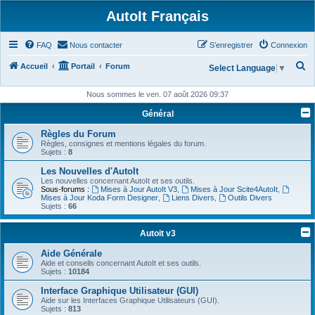
AutoIt Français
FAQ
Nous contacter
S’enregistrer
Connexion
R
Accueil
Portail
Forum
Select Language
▼
e
Nous sommes le ven. 07 août 2026 09:37
c
Général
h
Règles du Forum
e
Règles, consignes et mentions légales du forum.
r
Sujets :
8
c
Les Nouvelles d'AutoIt
Les nouvelles concernant AutoIt et ses outils.
h
Sous-forums :
Mises à Jour AutoIt V3
,
Mises à Jour Scite4AutoIt
,
Mises à Jour Koda Form Designer
,
Liens Divers
,
Outils Divers
e
Sujets :
66
r
Autoit v3
Aide Générale
Aide et conseils concernant AutoIt et ses outils.
Sujets :
10184
Interface Graphique Utilisateur (GUI)
Aide sur les Interfaces Graphique Utilisateurs (GUI).
Sujets :
813