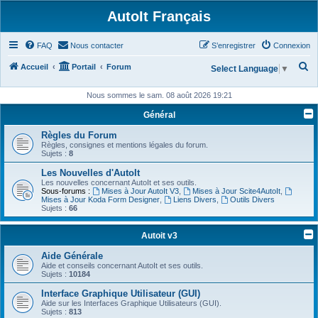
AutoIt Français
FAQ
Nous contacter
S’enregistrer
Connexion
R
Accueil
Portail
Forum
Select Language
▼
e
Nous sommes le sam. 08 août 2026 19:21
c
Général
h
Règles du Forum
e
Règles, consignes et mentions légales du forum.
r
Sujets :
8
c
Les Nouvelles d'AutoIt
Les nouvelles concernant AutoIt et ses outils.
h
Sous-forums :
Mises à Jour AutoIt V3
,
Mises à Jour Scite4AutoIt
,
Mises à Jour Koda Form Designer
,
Liens Divers
,
Outils Divers
e
Sujets :
66
r
Autoit v3
Aide Générale
Aide et conseils concernant AutoIt et ses outils.
Sujets :
10184
Interface Graphique Utilisateur (GUI)
Aide sur les Interfaces Graphique Utilisateurs (GUI).
Sujets :
813