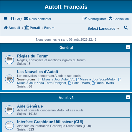
AutoIt Français
FAQ
Nous contacter
S’enregistrer
Connexion
R
Accueil
Portail
Forum
Select Language
▼
e
Nous sommes le sam. 08 août 2026 22:43
c
Général
h
Règles du Forum
e
Règles, consignes et mentions légales du forum.
r
Sujets :
8
c
Les Nouvelles d'AutoIt
Les nouvelles concernant AutoIt et ses outils.
h
Sous-forums :
Mises à Jour AutoIt V3
,
Mises à Jour Scite4AutoIt
,
Mises à Jour Koda Form Designer
,
Liens Divers
,
Outils Divers
e
Sujets :
66
r
Autoit v3
Aide Générale
Aide et conseils concernant AutoIt et ses outils.
Sujets :
10184
Interface Graphique Utilisateur (GUI)
Aide sur les Interfaces Graphique Utilisateurs (GUI).
Sujets :
813