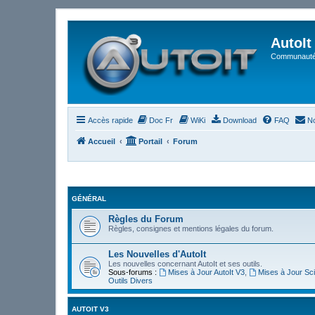
AutoIt
Communauté 
Accès rapide
Doc Fr
WiKi
Download
FAQ
No
Accueil
Portail
Forum
GÉNÉRAL
Règles du Forum
Règles, consignes et mentions légales du forum.
Les Nouvelles d'AutoIt
Les nouvelles concernant AutoIt et ses outils.
Sous-forums :
Mises à Jour AutoIt V3
,
Mises à Jour Sci
Outils Divers
AUTOIT V3