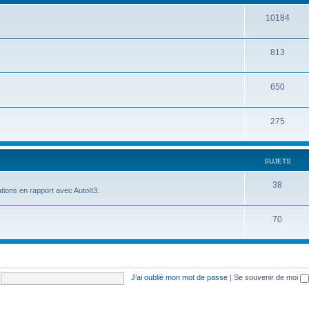
10184
813
650
275
SUJETS
38
tions en rapport avec AutoIt3.
70
J’ai oublié mon mot de passe
|
Se souvenir de moi