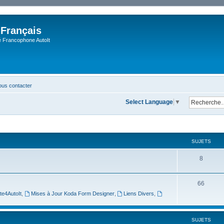
 Français
Francophone AutoIt
us contacter
Select Language
▼
SUJETS
8
66
te4AutoIt
,
Mises à Jour Koda Form Designer
,
Liens Divers
,
SUJETS