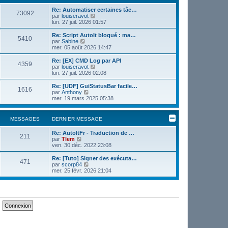
e
e
r
Re: Automatiser certaines tâc…
r
73092
m
V
par
louiseravot
n
e
o
lun. 27 juil. 2026 01:57
i
s
i
e
s
r
r
Re: Script AutoIt bloqué : ma…
5410
a
l
m
V
par
Sabine
g
e
e
o
mer. 05 août 2026 14:47
e
d
s
i
e
s
r
Re: [EX] CMD Log par API
4359
r
a
l
V
par
louiseravot
n
g
e
o
lun. 27 juil. 2026 02:08
i
e
d
i
e
e
r
Re: [UDF] GuiStatusBar facile…
r
1616
r
l
V
par
Anthony
m
n
e
o
mer. 19 mars 2025 05:38
e
i
d
i
s
e
e
r
s
r
r
l
MESSAGES
DERNIER MESSAGE
a
m
n
e
g
e
i
d
e
s
Re: AutoItFr - Traduction de …
e
e
211
V
s
par
Tlem
r
r
o
a
ven. 30 déc. 2022 23:08
m
n
i
g
e
i
r
e
s
Re: [Tuto] Signer des exécuta…
e
471
l
V
s
par
scorp84
r
e
o
a
mer. 25 févr. 2026 21:04
m
d
i
g
e
e
r
e
s
r
l
s
n
e
a
i
d
g
e
e
e
r
r
m
n
e
i