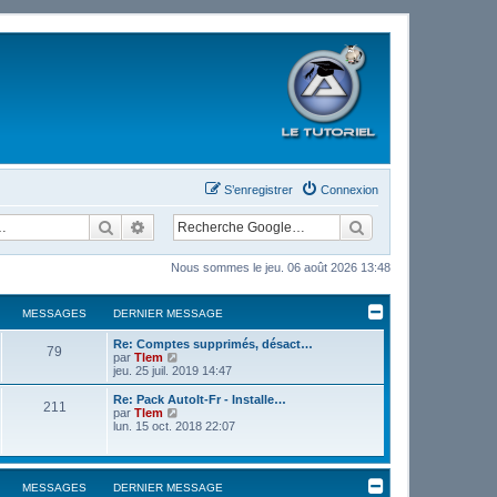
S’enregistrer
Connexion
Rechercher
Recherche avancée
Nous sommes le jeu. 06 août 2026 13:48
MESSAGES
DERNIER MESSAGE
Re: Comptes supprimés, désact…
79
V
par
Tlem
o
jeu. 25 juil. 2019 14:47
i
r
Re: Pack AutoIt-Fr - Installe…
211
l
V
par
Tlem
e
o
lun. 15 oct. 2018 22:07
d
i
e
r
r
l
n
e
MESSAGES
DERNIER MESSAGE
i
d