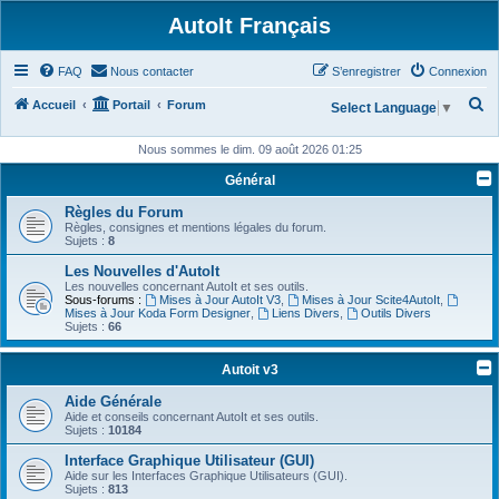
AutoIt Français
FAQ
Nous contacter
S’enregistrer
Connexion
R
Accueil
Portail
Forum
Select Language
▼
e
Nous sommes le dim. 09 août 2026 01:25
c
Général
h
Règles du Forum
e
Règles, consignes et mentions légales du forum.
r
Sujets :
8
c
Les Nouvelles d'AutoIt
Les nouvelles concernant AutoIt et ses outils.
h
Sous-forums :
Mises à Jour AutoIt V3
,
Mises à Jour Scite4AutoIt
,
Mises à Jour Koda Form Designer
,
Liens Divers
,
Outils Divers
e
Sujets :
66
r
Autoit v3
Aide Générale
Aide et conseils concernant AutoIt et ses outils.
Sujets :
10184
Interface Graphique Utilisateur (GUI)
Aide sur les Interfaces Graphique Utilisateurs (GUI).
Sujets :
813