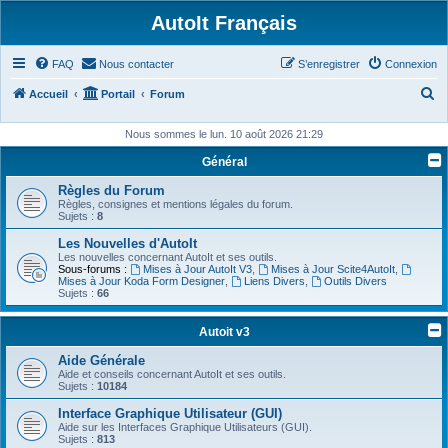
AutoIt Français
FAQ
Nous contacter
S’enregistrer
Connexion
R
Accueil
Portail
Forum
e
Nous sommes le lun. 10 août 2026 21:29
c
Général
h
Règles du Forum
e
Règles, consignes et mentions légales du forum.
r
Sujets :
8
c
Les Nouvelles d'AutoIt
Les nouvelles concernant AutoIt et ses outils.
h
Sous-forums :
Mises à Jour AutoIt V3
,
Mises à Jour Scite4AutoIt
,
Mises à Jour Koda Form Designer
,
Liens Divers
,
Outils Divers
e
Sujets :
66
r
Autoit v3
Aide Générale
Aide et conseils concernant AutoIt et ses outils.
Sujets :
10184
Interface Graphique Utilisateur (GUI)
Aide sur les Interfaces Graphique Utilisateurs (GUI).
Sujets :
813