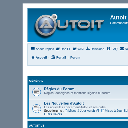
AutoIt
Communauté 
Accès rapide
Doc Fr
WiKi
Download
FAQ
No
Accueil
Portail
Forum
GÉNÉRAL
Règles du Forum
Règles, consignes et mentions légales du forum.
Les Nouvelles d'AutoIt
Les nouvelles concernant AutoIt et ses outils.
Sous-forums :
Mises à Jour AutoIt V3
,
Mises à Jour Sci
Outils Divers
AUTOIT V3