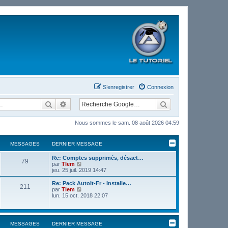
S’enregistrer
Connexion
Rechercher
Recherche avancée
Nous sommes le sam. 08 août 2026 04:59
MESSAGES
DERNIER MESSAGE
Re: Comptes supprimés, désact…
79
V
par
Tlem
o
jeu. 25 juil. 2019 14:47
i
r
Re: Pack AutoIt-Fr - Installe…
211
l
V
par
Tlem
e
o
lun. 15 oct. 2018 22:07
d
i
e
r
r
l
n
e
MESSAGES
DERNIER MESSAGE
i
d