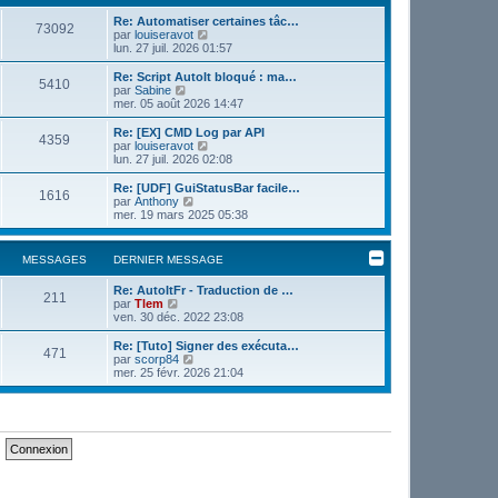
e
e
r
Re: Automatiser certaines tâc…
r
73092
m
V
par
louiseravot
n
e
o
lun. 27 juil. 2026 01:57
i
s
i
e
s
r
r
Re: Script AutoIt bloqué : ma…
5410
a
l
m
V
par
Sabine
g
e
e
o
mer. 05 août 2026 14:47
e
d
s
i
e
s
r
Re: [EX] CMD Log par API
4359
r
a
l
V
par
louiseravot
n
g
e
o
lun. 27 juil. 2026 02:08
i
e
d
i
e
e
r
Re: [UDF] GuiStatusBar facile…
r
1616
r
l
V
par
Anthony
m
n
e
o
mer. 19 mars 2025 05:38
e
i
d
i
s
e
e
r
s
r
r
l
MESSAGES
DERNIER MESSAGE
a
m
n
e
g
e
i
d
e
s
Re: AutoItFr - Traduction de …
e
e
211
V
s
par
Tlem
r
r
o
a
ven. 30 déc. 2022 23:08
m
n
i
g
e
i
r
e
s
Re: [Tuto] Signer des exécuta…
e
471
l
V
s
par
scorp84
r
e
o
a
mer. 25 févr. 2026 21:04
m
d
i
g
e
e
r
e
s
r
l
s
n
e
a
i
d
g
e
e
e
r
r
m
n
e
i