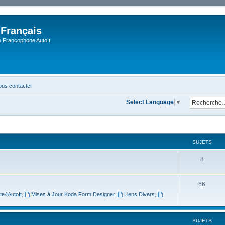
 Français
Francophone AutoIt
us contacter
Select Language
▼
SUJETS
8
66
te4AutoIt
,
Mises à Jour Koda Form Designer
,
Liens Divers
,
SUJETS