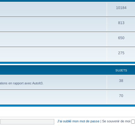
10184
813
650
275
SUJETS
38
tions en rapport avec AutoIt3.
70
J’ai oublié mon mot de passe
|
Se souvenir de moi