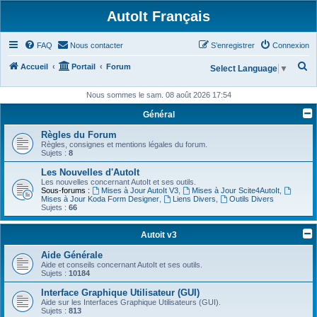
AutoIt Français
FAQ
Nous contacter
S’enregistrer
Connexion
R
Accueil
Portail
Forum
Select Language
▼
e
Nous sommes le sam. 08 août 2026 17:54
c
Général
h
Règles du Forum
e
Règles, consignes et mentions légales du forum.
r
Sujets :
8
c
Les Nouvelles d'AutoIt
Les nouvelles concernant AutoIt et ses outils.
h
Sous-forums :
Mises à Jour AutoIt V3
,
Mises à Jour Scite4AutoIt
,
Mises à Jour Koda Form Designer
,
Liens Divers
,
Outils Divers
e
Sujets :
66
r
Autoit v3
Aide Générale
Aide et conseils concernant AutoIt et ses outils.
Sujets :
10184
Interface Graphique Utilisateur (GUI)
Aide sur les Interfaces Graphique Utilisateurs (GUI).
Sujets :
813