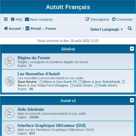
AutoIt Français
FAQ
Nous contacter
S’enregistrer
Connexion
R
Accueil
Portail
Forum
Select Language
▼
e
Nous sommes le dim. 09 août 2026 12:02
c
Général
h
Règles du Forum
e
Règles, consignes et mentions légales du forum.
r
Sujets :
8
c
Les Nouvelles d'AutoIt
Les nouvelles concernant AutoIt et ses outils.
h
Sous-forums :
Mises à Jour AutoIt V3
,
Mises à Jour Scite4AutoIt
,
Mises à Jour Koda Form Designer
,
Liens Divers
,
Outils Divers
e
Sujets :
66
r
Autoit v3
Aide Générale
Aide et conseils concernant AutoIt et ses outils.
Sujets :
10184
Interface Graphique Utilisateur (GUI)
Aide sur les Interfaces Graphique Utilisateurs (GUI).
Sujets :
813