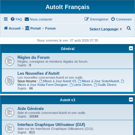
AutoIt Français
FAQ
Nous contacter
S’enregistrer
Connexion
R
Accueil
Portail
Forum
Select Language
▼
e
Nous sommes le ven. 07 août 2026 07:35
c
Général
h
Règles du Forum
e
Règles, consignes et mentions légales du forum.
r
Sujets :
8
c
Les Nouvelles d'AutoIt
Les nouvelles concernant AutoIt et ses outils.
h
Sous-forums :
Mises à Jour AutoIt V3
,
Mises à Jour Scite4AutoIt
,
Mises à Jour Koda Form Designer
,
Liens Divers
,
Outils Divers
e
Sujets :
66
r
Autoit v3
Aide Générale
Aide et conseils concernant AutoIt et ses outils.
Sujets :
10184
Interface Graphique Utilisateur (GUI)
Aide sur les Interfaces Graphique Utilisateurs (GUI).
Sujets :
813