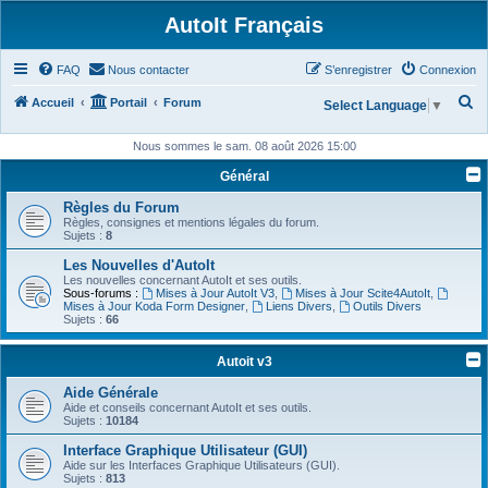
AutoIt Français
FAQ
Nous contacter
S’enregistrer
Connexion
R
Accueil
Portail
Forum
Select Language
▼
e
Nous sommes le sam. 08 août 2026 15:00
c
Général
h
Règles du Forum
e
Règles, consignes et mentions légales du forum.
r
Sujets :
8
c
Les Nouvelles d'AutoIt
Les nouvelles concernant AutoIt et ses outils.
h
Sous-forums :
Mises à Jour AutoIt V3
,
Mises à Jour Scite4AutoIt
,
Mises à Jour Koda Form Designer
,
Liens Divers
,
Outils Divers
e
Sujets :
66
r
Autoit v3
Aide Générale
Aide et conseils concernant AutoIt et ses outils.
Sujets :
10184
Interface Graphique Utilisateur (GUI)
Aide sur les Interfaces Graphique Utilisateurs (GUI).
Sujets :
813