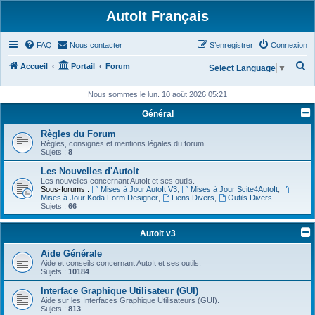
AutoIt Français
FAQ
Nous contacter
S’enregistrer
Connexion
R
Accueil
Portail
Forum
Select Language
▼
e
Nous sommes le lun. 10 août 2026 05:21
c
Général
h
Règles du Forum
e
Règles, consignes et mentions légales du forum.
r
Sujets :
8
c
Les Nouvelles d'AutoIt
Les nouvelles concernant AutoIt et ses outils.
h
Sous-forums :
Mises à Jour AutoIt V3
,
Mises à Jour Scite4AutoIt
,
Mises à Jour Koda Form Designer
,
Liens Divers
,
Outils Divers
e
Sujets :
66
r
Autoit v3
Aide Générale
Aide et conseils concernant AutoIt et ses outils.
Sujets :
10184
Interface Graphique Utilisateur (GUI)
Aide sur les Interfaces Graphique Utilisateurs (GUI).
Sujets :
813