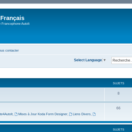
 Français
Francophone AutoIt
us contacter
Select Language
▼
SUJETS
8
66
te4AutoIt
,
Mises à Jour Koda Form Designer
,
Liens Divers
,
SUJETS