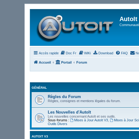
AutoIt
Communauté 
Accès rapide
Doc Fr
WiKi
Download
FAQ
No
Accueil
Portail
Forum
GÉNÉRAL
Règles du Forum
Règles, consignes et mentions légales du forum.
Les Nouvelles d'AutoIt
Les nouvelles concernant AutoIt et ses outils.
Sous-forums :
Mises à Jour AutoIt V3
,
Mises à Jour Sci
Outils Divers
AUTOIT V3