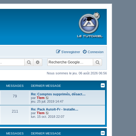
S’enregistrer
Connexion
Rechercher
Recherche avancée
Nous sommes le jeu. 06 août 2026 06:56
MESSAGES
DERNIER MESSAGE
Re: Comptes supprimés, désact…
79
V
par
Tlem
o
jeu. 25 juil. 2019 14:47
i
r
Re: Pack AutoIt-Fr - Installe…
211
l
V
par
Tlem
e
o
lun. 15 oct. 2018 22:07
d
i
e
r
r
l
n
e
MESSAGES
DERNIER MESSAGE
i
d