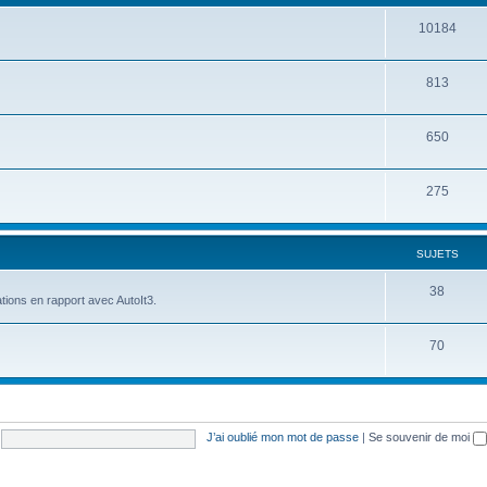
10184
813
650
275
SUJETS
38
tions en rapport avec AutoIt3.
70
J’ai oublié mon mot de passe
|
Se souvenir de moi