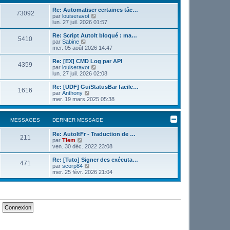
e
e
r
Re: Automatiser certaines tâc…
r
73092
m
V
par
louiseravot
n
e
o
lun. 27 juil. 2026 01:57
i
s
i
e
s
r
r
Re: Script AutoIt bloqué : ma…
5410
a
l
m
V
par
Sabine
g
e
e
o
mer. 05 août 2026 14:47
e
d
s
i
e
s
r
Re: [EX] CMD Log par API
4359
r
a
l
V
par
louiseravot
n
g
e
o
lun. 27 juil. 2026 02:08
i
e
d
i
e
e
r
Re: [UDF] GuiStatusBar facile…
r
1616
r
l
V
par
Anthony
m
n
e
o
mer. 19 mars 2025 05:38
e
i
d
i
s
e
e
r
s
r
r
l
MESSAGES
DERNIER MESSAGE
a
m
n
e
g
e
i
d
e
s
Re: AutoItFr - Traduction de …
e
e
211
V
s
par
Tlem
r
r
o
a
ven. 30 déc. 2022 23:08
m
n
i
g
e
i
r
e
s
Re: [Tuto] Signer des exécuta…
e
471
l
V
s
par
scorp84
r
e
o
a
mer. 25 févr. 2026 21:04
m
d
i
g
e
e
r
e
s
r
l
s
n
e
a
i
d
g
e
e
e
r
r
m
n
e
i