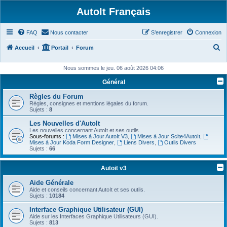
AutoIt Français
FAQ
Nous contacter
S’enregistrer
Connexion
R
Accueil
Portail
Forum
e
Nous sommes le jeu. 06 août 2026 04:06
c
Général
h
Règles du Forum
e
Règles, consignes et mentions légales du forum.
r
Sujets :
8
c
Les Nouvelles d'AutoIt
Les nouvelles concernant AutoIt et ses outils.
h
Sous-forums :
Mises à Jour AutoIt V3
,
Mises à Jour Scite4AutoIt
,
Mises à Jour Koda Form Designer
,
Liens Divers
,
Outils Divers
e
Sujets :
66
r
Autoit v3
Aide Générale
Aide et conseils concernant AutoIt et ses outils.
Sujets :
10184
Interface Graphique Utilisateur (GUI)
Aide sur les Interfaces Graphique Utilisateurs (GUI).
Sujets :
813