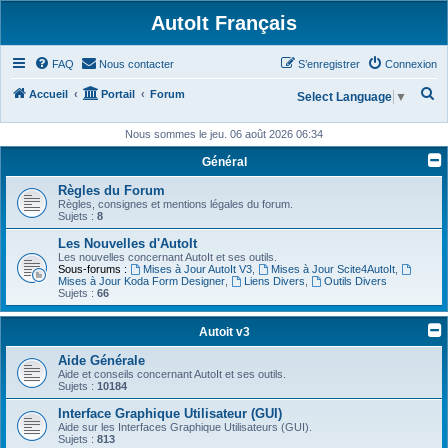
AutoIt Français
FAQ
Nous contacter
S’enregistrer
Connexion
R
Accueil
Portail
Forum
Select Language
▼
e
Nous sommes le jeu. 06 août 2026 06:34
c
Général
h
Règles du Forum
e
Règles, consignes et mentions légales du forum.
r
Sujets :
8
c
Les Nouvelles d'AutoIt
Les nouvelles concernant AutoIt et ses outils.
h
Sous-forums :
Mises à Jour AutoIt V3
,
Mises à Jour Scite4AutoIt
,
Mises à Jour Koda Form Designer
,
Liens Divers
,
Outils Divers
e
Sujets :
66
r
Autoit v3
Aide Générale
Aide et conseils concernant AutoIt et ses outils.
Sujets :
10184
Interface Graphique Utilisateur (GUI)
Aide sur les Interfaces Graphique Utilisateurs (GUI).
Sujets :
813