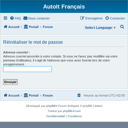
AutoIt Français
FAQ
Nous contacter
S’enregistrer
Connexion
R
Accueil
Portail
Forum
Select Language
▼
e
c
Réinitialiser le mot de passse
h
Adresse courriel :
e
Adresse courriel associée à votre compte. Si vous ne l’avez pas modifiée via votre
panneau d’utilisateur, il s’agit de l’adresse que vous avez fournie lors de votre
r
enregistrement.
c
h
e
r
Accueil
Portail
Forum
Heures au format
UTC+02:00
Développé par
phpBB
® Forum Software © phpBB Limited
Traduit par
phpBB-fr.com
Confidentialité
|
Conditions