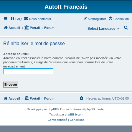
AutoIt Français
FAQ
Nous contacter
S’enregistrer
Connexion
R
Accueil
Portail
Forum
Select Language
▼
e
c
Réinitialiser le mot de passse
h
Adresse courriel :
e
Adresse courriel associée à votre compte. Si vous ne l’avez pas modifiée via votre
panneau d’utilisateur, il s’agit de l’adresse que vous avez fournie lors de votre
r
enregistrement.
c
h
e
r
Accueil
Portail
Forum
Heures au format
UTC+02:00
Développé par
phpBB
® Forum Software © phpBB Limited
Traduit par
phpBB-fr.com
Confidentialité
|
Conditions