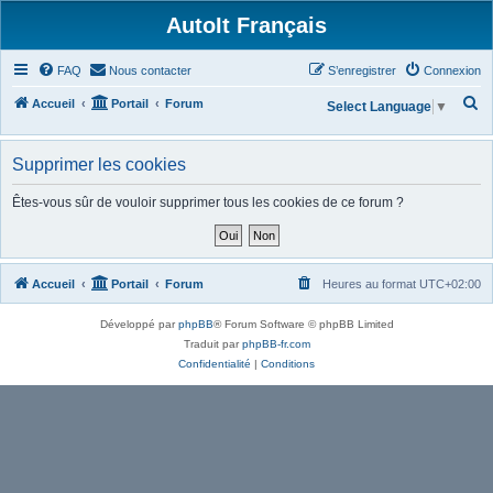
AutoIt Français
FAQ
Nous contacter
S’enregistrer
Connexion
R
Accueil
Portail
Forum
Select Language
▼
e
c
Supprimer les cookies
h
Êtes-vous sûr de vouloir supprimer tous les cookies de ce forum ?
e
r
c
Accueil
Portail
Forum
Heures au format
UTC+02:00
h
e
Développé par
phpBB
® Forum Software © phpBB Limited
r
Traduit par
phpBB-fr.com
Confidentialité
|
Conditions