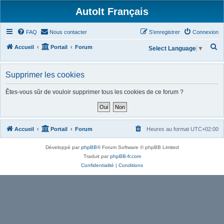
AutoIt Français
FAQ
Nous contacter
S’enregistrer
Connexion
R
Accueil
Portail
Forum
Select Language
▼
e
c
Supprimer les cookies
h
Êtes-vous sûr de vouloir supprimer tous les cookies de ce forum ?
e
r
c
Accueil
Portail
Forum
Heures au format
UTC+02:00
h
e
Développé par
phpBB
® Forum Software © phpBB Limited
r
Traduit par
phpBB-fr.com
Confidentialité
|
Conditions