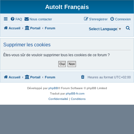
AutoIt Français
FAQ
Nous contacter
S’enregistrer
Connexion
R
Accueil
Portail
Forum
Select Language
▼
e
c
Supprimer les cookies
h
Êtes-vous sûr de vouloir supprimer tous les cookies de ce forum ?
e
r
c
Accueil
Portail
Forum
Heures au format
UTC+02:00
h
e
Développé par
phpBB
® Forum Software © phpBB Limited
r
Traduit par
phpBB-fr.com
Confidentialité
|
Conditions