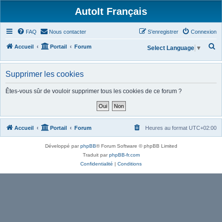
AutoIt Français
FAQ
Nous contacter
S’enregistrer
Connexion
R
Accueil
Portail
Forum
Select Language
▼
e
c
Supprimer les cookies
h
Êtes-vous sûr de vouloir supprimer tous les cookies de ce forum ?
e
r
c
Accueil
Portail
Forum
Heures au format
UTC+02:00
h
e
Développé par
phpBB
® Forum Software © phpBB Limited
r
Traduit par
phpBB-fr.com
Confidentialité
|
Conditions