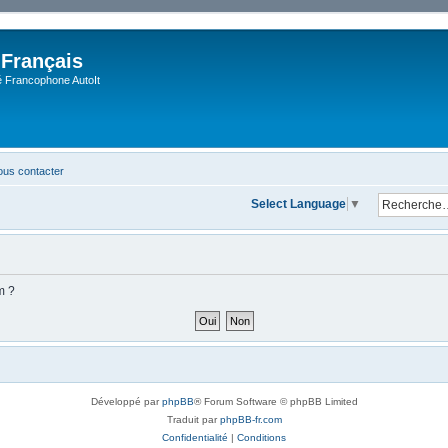
 Français
Francophone AutoIt
us contacter
Select Language
▼
m ?
Développé par
phpBB
® Forum Software © phpBB Limited
Traduit par
phpBB-fr.com
Confidentialité
|
Conditions