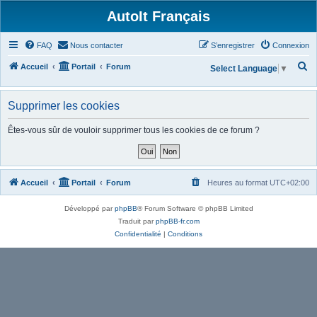
AutoIt Français
FAQ
Nous contacter
S’enregistrer
Connexion
R
Accueil
Portail
Forum
Select Language
▼
e
c
Supprimer les cookies
h
Êtes-vous sûr de vouloir supprimer tous les cookies de ce forum ?
e
r
c
Accueil
Portail
Forum
Heures au format
UTC+02:00
h
e
Développé par
phpBB
® Forum Software © phpBB Limited
r
Traduit par
phpBB-fr.com
Confidentialité
|
Conditions