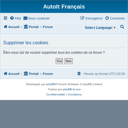
AutoIt Français
FAQ
Nous contacter
S’enregistrer
Connexion
R
Accueil
Portail
Forum
Select Language
▼
e
c
Supprimer les cookies
h
Êtes-vous sûr de vouloir supprimer tous les cookies de ce forum ?
e
r
c
Accueil
Portail
Forum
Heures au format
UTC+02:00
h
e
Développé par
phpBB
® Forum Software © phpBB Limited
r
Traduit par
phpBB-fr.com
Confidentialité
|
Conditions