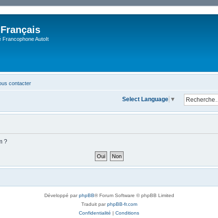
 Français
Francophone AutoIt
us contacter
Select Language
▼
m ?
Développé par
phpBB
® Forum Software © phpBB Limited
Traduit par
phpBB-fr.com
Confidentialité
|
Conditions