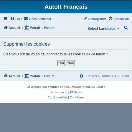
AutoIt Français
FAQ
Nous contacter
S’enregistrer
Connexion
R
Accueil
Portail
Forum
Select Language
▼
e
c
Supprimer les cookies
h
Êtes-vous sûr de vouloir supprimer tous les cookies de ce forum ?
e
r
c
Accueil
Portail
Forum
Heures au format
UTC+02:00
h
e
Développé par
phpBB
® Forum Software © phpBB Limited
r
Traduit par
phpBB-fr.com
Confidentialité
|
Conditions