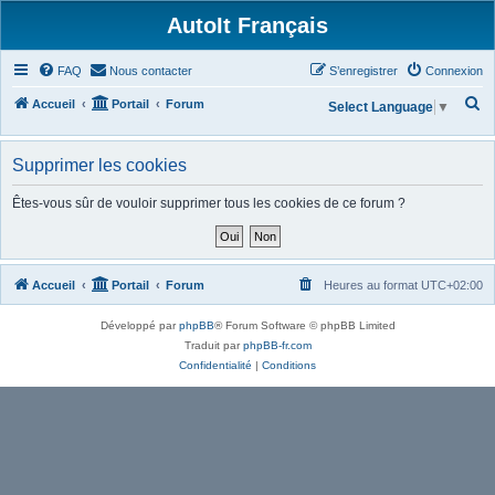
AutoIt Français
FAQ
Nous contacter
S’enregistrer
Connexion
R
Accueil
Portail
Forum
Select Language
▼
e
c
Supprimer les cookies
h
Êtes-vous sûr de vouloir supprimer tous les cookies de ce forum ?
e
r
c
Accueil
Portail
Forum
Heures au format
UTC+02:00
h
e
Développé par
phpBB
® Forum Software © phpBB Limited
r
Traduit par
phpBB-fr.com
Confidentialité
|
Conditions