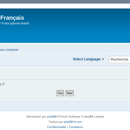
 Français
Francophone AutoIt
us contacter
Select Language
▼
m ?
Développé par
phpBB
® Forum Software © phpBB Limited
Traduit par
phpBB-fr.com
Confidentialité
|
Conditions