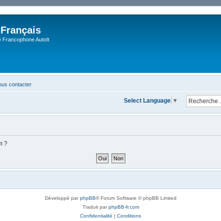
 Français
Francophone AutoIt
us contacter
Select Language
▼
m ?
Développé par
phpBB
® Forum Software © phpBB Limited
Traduit par
phpBB-fr.com
Confidentialité
|
Conditions