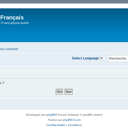
 Français
Francophone AutoIt
us contacter
Select Language
▼
m ?
Développé par
phpBB
® Forum Software © phpBB Limited
Traduit par
phpBB-fr.com
Confidentialité
|
Conditions