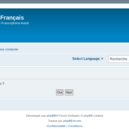
 Français
Francophone AutoIt
us contacter
Select Language
▼
m ?
Développé par
phpBB
® Forum Software © phpBB Limited
Traduit par
phpBB-fr.com
Confidentialité
|
Conditions