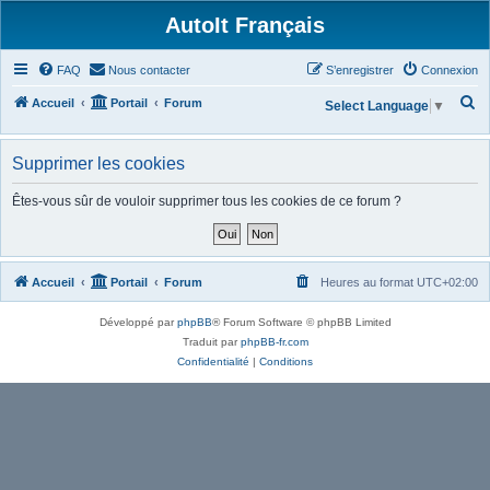
AutoIt Français
FAQ
Nous contacter
S’enregistrer
Connexion
R
Accueil
Portail
Forum
Select Language
▼
e
c
Supprimer les cookies
h
Êtes-vous sûr de vouloir supprimer tous les cookies de ce forum ?
e
r
c
Accueil
Portail
Forum
Heures au format
UTC+02:00
h
e
Développé par
phpBB
® Forum Software © phpBB Limited
r
Traduit par
phpBB-fr.com
Confidentialité
|
Conditions