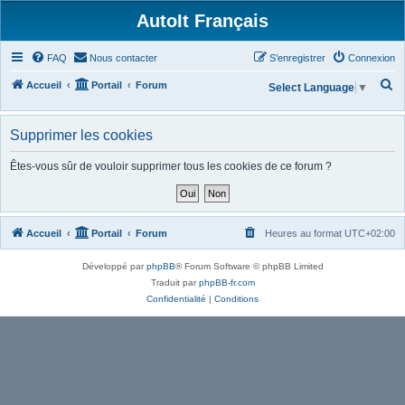
AutoIt Français
FAQ
Nous contacter
S’enregistrer
Connexion
R
Accueil
Portail
Forum
Select Language
▼
e
c
Supprimer les cookies
h
Êtes-vous sûr de vouloir supprimer tous les cookies de ce forum ?
e
r
c
Accueil
Portail
Forum
Heures au format
UTC+02:00
h
e
Développé par
phpBB
® Forum Software © phpBB Limited
r
Traduit par
phpBB-fr.com
Confidentialité
|
Conditions