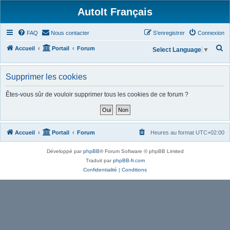
AutoIt Français
FAQ
Nous contacter
S’enregistrer
Connexion
R
Accueil
Portail
Forum
Select Language
▼
e
c
Supprimer les cookies
h
Êtes-vous sûr de vouloir supprimer tous les cookies de ce forum ?
e
r
c
Accueil
Portail
Forum
Heures au format
UTC+02:00
h
e
Développé par
phpBB
® Forum Software © phpBB Limited
r
Traduit par
phpBB-fr.com
Confidentialité
|
Conditions