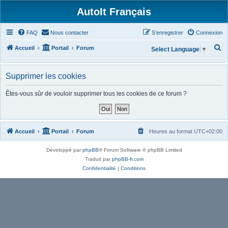
AutoIt Français
FAQ
Nous contacter
S’enregistrer
Connexion
R
Accueil
Portail
Forum
Select Language
▼
e
c
Supprimer les cookies
h
Êtes-vous sûr de vouloir supprimer tous les cookies de ce forum ?
e
r
c
Accueil
Portail
Forum
Heures au format
UTC+02:00
h
e
Développé par
phpBB
® Forum Software © phpBB Limited
r
Traduit par
phpBB-fr.com
Confidentialité
|
Conditions