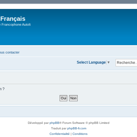
 Français
Francophone AutoIt
us contacter
Select Language
▼
m ?
Développé par
phpBB
® Forum Software © phpBB Limited
Traduit par
phpBB-fr.com
Confidentialité
|
Conditions