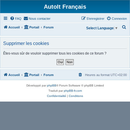
AutoIt Français
FAQ
Nous contacter
S’enregistrer
Connexion
R
Accueil
Portail
Forum
Select Language
▼
e
c
Supprimer les cookies
h
Êtes-vous sûr de vouloir supprimer tous les cookies de ce forum ?
e
r
c
Accueil
Portail
Forum
Heures au format
UTC+02:00
h
e
Développé par
phpBB
® Forum Software © phpBB Limited
r
Traduit par
phpBB-fr.com
Confidentialité
|
Conditions