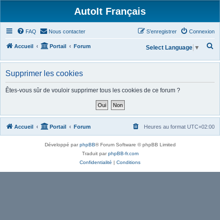
AutoIt Français
FAQ
Nous contacter
S’enregistrer
Connexion
R
Accueil
Portail
Forum
Select Language
▼
e
c
Supprimer les cookies
h
Êtes-vous sûr de vouloir supprimer tous les cookies de ce forum ?
e
r
c
Accueil
Portail
Forum
Heures au format
UTC+02:00
h
e
Développé par
phpBB
® Forum Software © phpBB Limited
r
Traduit par
phpBB-fr.com
Confidentialité
|
Conditions