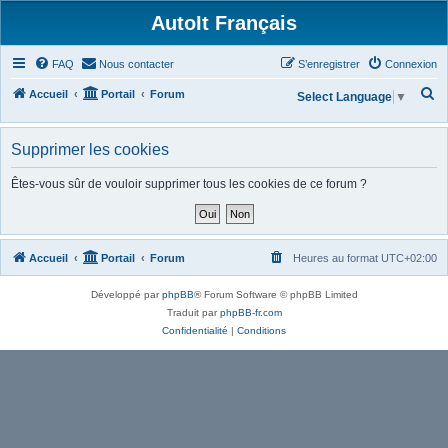
AutoIt Français
FAQ
Nous contacter
S’enregistrer
Connexion
R
Accueil
Portail
Forum
Select Language
▼
e
c
Supprimer les cookies
h
Êtes-vous sûr de vouloir supprimer tous les cookies de ce forum ?
e
r
c
Accueil
Portail
Forum
Heures au format
UTC+02:00
h
e
Développé par
phpBB
® Forum Software © phpBB Limited
r
Traduit par
phpBB-fr.com
Confidentialité
|
Conditions