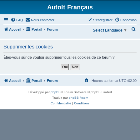
AutoIt Français
FAQ
Nous contacter
S’enregistrer
Connexion
R
Accueil
Portail
Forum
Select Language
▼
e
c
Supprimer les cookies
h
Êtes-vous sûr de vouloir supprimer tous les cookies de ce forum ?
e
r
c
Accueil
Portail
Forum
Heures au format
UTC+02:00
h
e
Développé par
phpBB
® Forum Software © phpBB Limited
r
Traduit par
phpBB-fr.com
Confidentialité
|
Conditions