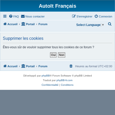
AutoIt Français
FAQ
Nous contacter
S’enregistrer
Connexion
R
Accueil
Portail
Forum
Select Language
▼
e
c
Supprimer les cookies
h
Êtes-vous sûr de vouloir supprimer tous les cookies de ce forum ?
e
r
c
Accueil
Portail
Forum
Heures au format
UTC+02:00
h
e
Développé par
phpBB
® Forum Software © phpBB Limited
r
Traduit par
phpBB-fr.com
Confidentialité
|
Conditions