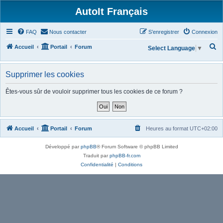
AutoIt Français
FAQ
Nous contacter
S’enregistrer
Connexion
R
Accueil
Portail
Forum
Select Language
▼
e
c
Supprimer les cookies
h
Êtes-vous sûr de vouloir supprimer tous les cookies de ce forum ?
e
r
c
Accueil
Portail
Forum
Heures au format
UTC+02:00
h
e
Développé par
phpBB
® Forum Software © phpBB Limited
r
Traduit par
phpBB-fr.com
Confidentialité
|
Conditions