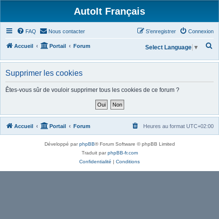
AutoIt Français
FAQ
Nous contacter
S’enregistrer
Connexion
R
Accueil
Portail
Forum
Select Language
▼
e
c
Supprimer les cookies
h
Êtes-vous sûr de vouloir supprimer tous les cookies de ce forum ?
e
r
c
Accueil
Portail
Forum
Heures au format
UTC+02:00
h
e
Développé par
phpBB
® Forum Software © phpBB Limited
r
Traduit par
phpBB-fr.com
Confidentialité
|
Conditions