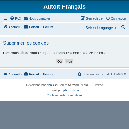
AutoIt Français
FAQ
Nous contacter
S’enregistrer
Connexion
R
Accueil
Portail
Forum
Select Language
▼
e
c
Supprimer les cookies
h
Êtes-vous sûr de vouloir supprimer tous les cookies de ce forum ?
e
r
c
Accueil
Portail
Forum
Heures au format
UTC+02:00
h
e
Développé par
phpBB
® Forum Software © phpBB Limited
r
Traduit par
phpBB-fr.com
Confidentialité
|
Conditions