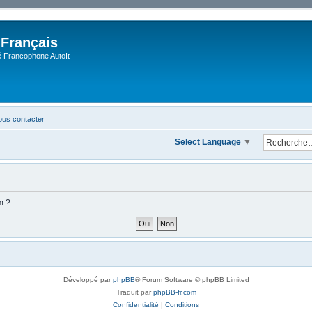
 Français
Francophone AutoIt
us contacter
Select Language
▼
m ?
Développé par
phpBB
® Forum Software © phpBB Limited
Traduit par
phpBB-fr.com
Confidentialité
|
Conditions